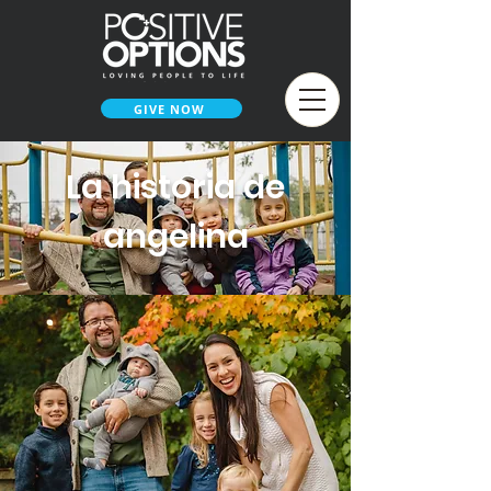
GIVE NOW
La historia de
angelina